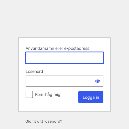
Logga
in
Användarnamn eller e-postadress
Lösenord
Kom ihåg mig
Glömt ditt lösenord?